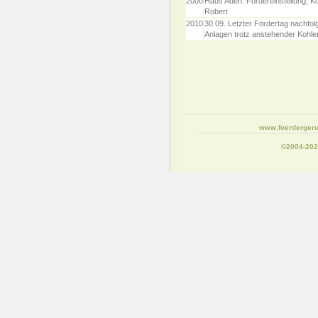
2000
Haus Aden: Fördereinstellung, K
Robert
2010
30.09. Letzter Fördertag nachfol
Anlagen trotz anstehender Kohle
www.foerdergeru
©2004-20