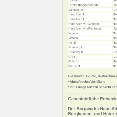
Humbert
Ne
Lerche (Königsborn VII)
Ja
Sandbochum
J
Haus Aden I
Ne
Haus Aden II
Ne
Haus Aden VI (Langern)
Ne
Haus Aden VII (Romberg)
Ja
Victoria I
Ne
Victoria II
Ne
Kurl III
Ne
Grimberg I
Ne
Grimberg II
J
Grillo I
J
Grillo IV
Na
Werne III
Ne
E=Erhalten, F=Foto, Ø=Durchmes
=Abteufbeginn/Verfüllung
* 2001 umgesetzt zu Schacht Le
Geschichtliche Entwick
Der
Bergwerke Haus Ad
Bergkamen, und Heinric