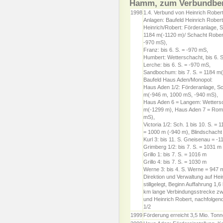
Hamm, zum Verbundbe
1998
1.4. Verbund von Heinrich Rober
Anlagen: Baufeld Heinrich Robert
Heinrich/Robert: Förderanlage, S
1184 m(-1120 m)/ Schacht Robert
-970 mS),
Franz: bis 6. S. = -970 mS,
Humbert: Wetterschacht, bis 6. S
Lerche: bis 6. S. = -970 mS,
Sandbochum: bis 7. S. = 1184 m(
Baufeld Haus Aden/Monopol:
Haus Aden 1/2: Förderanlage, Sch
m(-946 m, 1000 mS, -940 mS),
Haus Aden 6 = Langem: Wettersch
m(-1299 m), Haus Aden 7 = Romb
mS),
Victoria 1/2: Sch. 1 bis 10. S. = 
= 1000 m (-940 m), Blindschacht 
Kurl 3: bis 11. S. Gneisenau = -1
Grimberg 1/2: bis 7. S. = 1031 m
Grillo 1: bis 7. S. = 1016 m
Grillo 4: bis 7. S. = 1030 m
Werne 3: bis 4. S. Werne = 947 
Direktion und Verwaltung auf Hein
stillgelegt, Beginn Auffahrung 1,
km lange Verbindungsstrecke z
und Heinrich Robert, nachfolgend
1/2
1999
Förderung erreicht 3,5 Mio. Ton