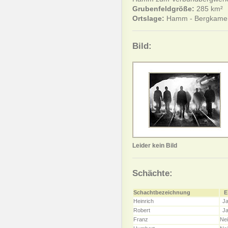
Grubenfeldgröße:
285 km²
Ortslage:
Hamm - Bergkame
Bild:
Leider kein Bild
Schächte:
Schachtbezeichnung
E
Heinrich
J
Robert
J
Franz
Ne