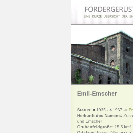
Emil-Emscher
Status:
1935 -
1967 ->
Em
Herkunft des Namens:
Zusa
und Emscher
Grubenfeldgröße:
15,5 km²
Ortslage:
Essen-Altenessen