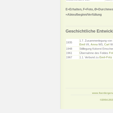
E=Erhalten, F=Foto, Ø=Durchmes
=Abteufbeginn/Verfüllung
Geschichtliche Entwick
1.7. Zusammenlegung von
1935
Emil
I/II,
Anna
WS,
Carl
W
1948
Stilllegung Kokerei Emsche
1961
Übernahme des Feldes
Fri
1967
1.1. Verbund zu
Emil-Fritz
www.foerdergeru
©2004-20