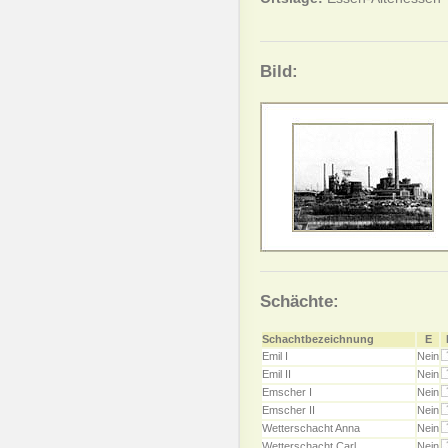
Bild:
Schächte:
Schachtbezeichnung
E
Emil I
Nein
Emil II
Nein
Emscher I
Nein
Emscher II
Nein
Wetterschacht Anna
Nein
Wetterschacht Carl
Nein