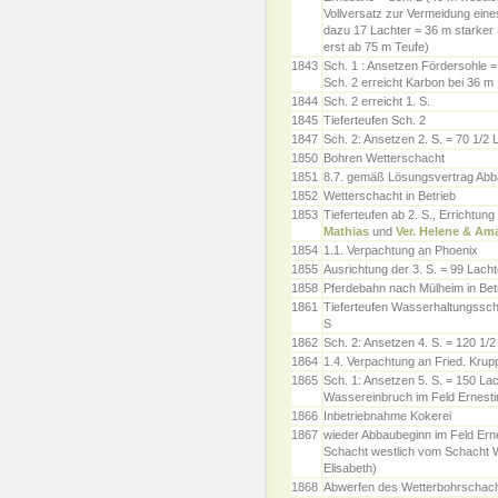
Vollversatz zur Vermeidung ei
dazu 17 Lachter = 36 m starker S
erst ab 75 m Teufe)
1843
Sch. 1 : Ansetzen Fördersohle = 
Sch. 2 erreicht Karbon bei 36 m
1844
Sch. 2 erreicht 1. S.
1845
Tieferteufen Sch. 2
1847
Sch. 2: Ansetzen 2. S. = 70 1/2
1850
Bohren Wetterschacht
1851
8.7. gemäß Lösungsvertrag Abba
1852
Wetterschacht in Betrieb
1853
Tieferteufen ab 2. S., Errichtu
Mathias
und
Ver. Helene & Ama
1854
1.1. Verpachtung an Phoenix
1855
Ausrichtung der 3. S. = 99 Lach
1858
Pferdebahn nach Mülheim in Betr
1861
Tieferteufen Wasserhaltungsscha
S
1862
Sch. 2: Ansetzen 4. S. = 120 1/
1864
1.4. Verpachtung an Fried. Krup
1865
Sch. 1: Ansetzen 5. S. = 150 La
Wassereinbruch im Feld Ernes
1866
Inbetriebnahme Kokerei
1867
wieder Abbaubeginn im Feld Erne
Schacht westlich vom Schacht W
Elisabeth)
1868
Abwerfen des Wetterbohrschac