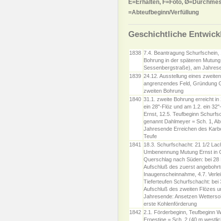
E=Erhalten, F=Foto, Ø=Durchmes
=Abteufbeginn/Verfüllung
Geschichtliche Entwick
1838
7.4. Beantragung Schurfschein, 
Bohrung in der späteren Mutun
Sessenbergstraße), am Jahrese
1839
24.12. Ausstellung eines zweite
angrenzendes Feld, Gründung G
zweiten Bohrung
1840
31.1. zweite Bohrung erreicht in
ein 28"-Flöz und am 1.2. ein 32"
Ernst, 12.5. Teufbeginn Schurfs
genannt Dahlmeyer = Sch. 1, A
Jahresende Erreichen des Karbo
Teufe
1841
18.3. Schurfschacht: 21 1/2 Lac
Umbenennung Mutung Ernst in G
Querschlag nach Süden: bei 28 
Aufschluß des zuerst angebohrt
Inaugenscheinnahme, 4.7. Verlei
Tieferteufen Schurfschacht: bei
Aufschluß des zweiten Flözes u
Jahresende: Ansetzen Wettersoh
erste Kohlenförderung
1842
2.1. Förderbeginn, Teufbeginn 
Ernestine = Sch. 2 (40 m westli