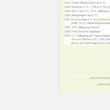
1913
Teufen Blindschacht ab 8. S.
1914
Ansetzen 9. S. = 789 m (-710 m)
1915
Sch. 2 bis 9. S., 31.3. Stilllegun
1918
Abbaubeginn auf 9. S.
1921
Durchschlag 9. S. mit
Victoria 
RWE, 15.12. Wiederinbetriebna
1925
10.9. Stillegung Kokerei
1928
Feld Ernestine abgebaut
1929
1.3. Stilllegung der Tagesanlage
Victoria Mathias
(31.7.1952 Au
Beust
und Übertragung auf Ge
www.foerdergeru
©2004-20