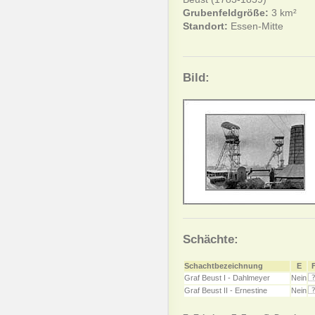
Grubenfeldgröße:
3 km²
Standort:
Essen-Mitte
Bild:
Schächte:
Schachtbezeichnung
E
Graf Beust I - Dahlmeyer
Nein
Graf Beust II - Ernestine
Nein