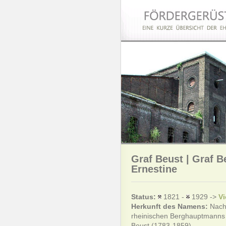
Graf Beust |
Graf B
Ernestine
Status:
1821 -
1929 ->
Vi
Herkunft des Namens:
Nach
rheinischen Berghauptmanns 
Beust (1783-1859)