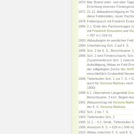
1870
Mai: Brand unter- und über Tage:
Errichtung eisernes Fördergerüs
1871
21.12. Abbauberechtigung im Tei
diese Feldesteiles, neuer Pachtv
1878
Feldertausch mit Friedrich Ernes
1884
2.1. Ende des Pachtvertrages mi
mit
Friedrich Ernestine
und
Vic
= 397 m (-318 m)
1893
Abbaubeginn im westlichen Fel
1894
Unterfahrung Sch. 2 auf 6. S.
1895
Sch. 2 bis 6. S., Berechtsame: 1
1896
Sch. 2 wird Förderschacht, Sch.
Zusammenbruch Sch. 1 zwischen
Aufwältigung, Abbau im Feld Er
der stillgelegten Zeche
Ver. Hof
einschließlich Grubenfeld Neuw
1898
Tieferteufen Sch. 1 zur 7. S. =
auch für
Victoria Mathias
nach 
1900)
1899
6.1. Übernahme Längenfeld
Gra
Berechtsame: 3 km², Beginn Aus
1901
Abbauvertrag mit
Victoria Math
der 6. S.
Victoria Mathias
1902
Sch. 2 bis 7. S.
1903
Tieferteufen Sch. 2
1905
11.1. - 4.2. Streik, Tieferteufen 
1906
Ansetzen 8. S. = 628 m (-549 m
1910
Abbau zwischen 5. S. und 8. S., 