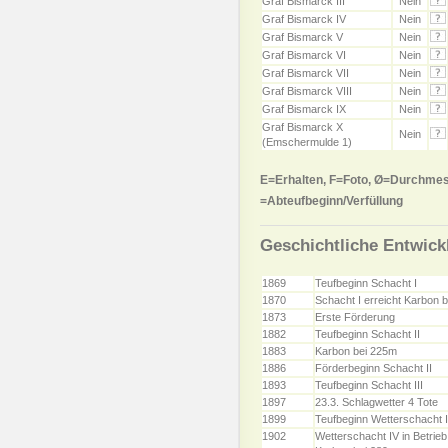
Graf Bismarck III
Nein
Graf Bismarck IV
Nein
Graf Bismarck V
Nein
Graf Bismarck VI
Nein
Graf Bismarck VII
Nein
Graf Bismarck VIII
Nein
Graf Bismarck IX
Nein
Graf Bismarck X
Nein
(Emschermulde 1)
E=Erhalten, F=Foto, Ø=Durchmes
=Abteufbeginn/Verfüllung
Geschichtliche Entwick
1869
Teufbeginn Schacht I
1870
Schacht I erreicht Karbon 
1873
Erste Förderung
1882
Teufbeginn Schacht II
1883
Karbon bei 225m
1886
Förderbeginn Schacht II
1893
Teufbeginn Schacht III
1897
23.3. Schlagwetter 4 Tote
1899
Teufbeginn Wetterschacht 
1902
Wetterschacht IV in Betrieb