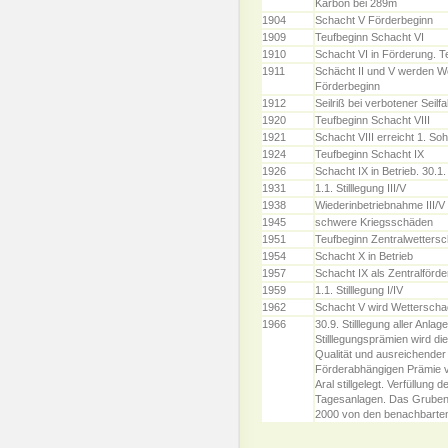
Karbon bei 289m
1904
Schacht V Förderbeginn
1909
Teufbeginn Schacht VI
1910
Schacht VI in Förderung. T
1911
Schächt II und V werden W
Förderbeginn
1912
Seilriß bei verbotener Seilfa
1920
Teufbeginn Schacht VIII
1921
Schacht VIII erreicht 1. Soh
1924
Teufbeginn Schacht IX
1926
Schacht IX in Betrieb. 30.1
1931
1.1. Stilllegung III/V
1938
Wiederinbetriebnahme III/V
1945
schwere Kriegsschäden
1951
Teufbeginn Zentralwetters
1954
Schacht X in Betrieb
1957
Schacht IX als Zentralförde
1959
1.1. Stilllegung I/IV
1962
Schacht V wird Wetterscha
1966
30.9. Stilllegung aller Anla
Stilllegungsprämien wird di
Qualität und ausreichender
Förderabhängigen Prämie vo
Aral stillgelegt. Verfüllung
Tagesanlagen. Das Grubenfe
2000 von den benachbarte