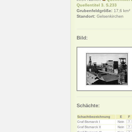
Quellentitel 3. S.233
Grubenfeldgröße:
17,6 km²
Standort:
Gelsenkirchen
Bild:
Schächte:
Schachtbezeichnung
E
F
Graf Bismarck I
Nein
Graf Bismarck II
Nein