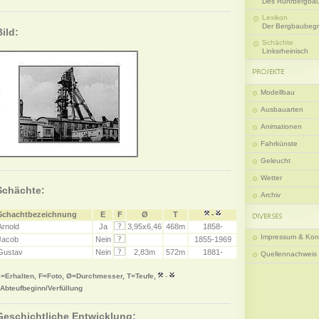
Des Ruhrbergba
Lexikon
Der Bergbaubegri
Bild:
Schächte
Linksrheinisch
Modellbau
Ausbauarten
Animationen
Fahrkünste
Geleucht
Wetter
Schächte:
Archiv
Schachtbezeichnung
E
F
Ø
T
-
Arnold
Ja
3,95x6,46
468m
1858-
Impressum & Kon
Jacob
Nein
1855-1969
Gustav
Nein
2,83m
572m
1881-
Quellennachweis
=Erhalten, F=Foto, Ø=Durchmesser, T=Teufe,
-
Abteufbeginn/Verfüllung
Geschichtliche Entwicklung: