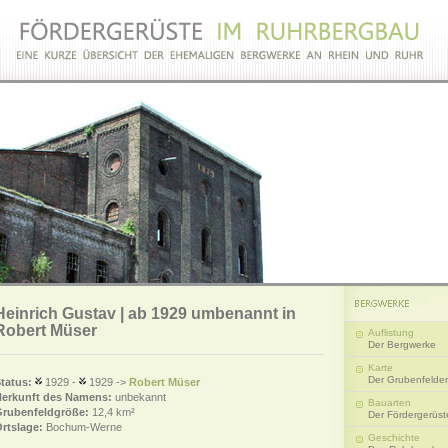
Heinrich Gustav | ab 1929 umbenannt in
Robert Müser
Auflistung
Der Bergwerke
Karte
Der Grubenfelder
tatus:
1929 -
1929 ->
Robert Müser
erkunft des Namens:
unbekannt
Bauarten
rubenfeldgröße:
12,4 km²
Der Fördergerüst
rtslage:
Bochum-Werne
Geschichte