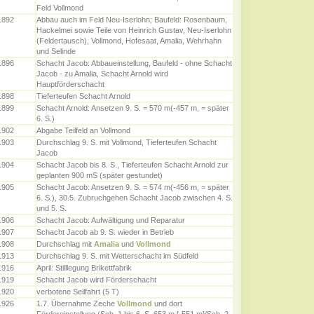
Feld Vollmond
1892
Abbau auch im Feld Neu-Iserlohn; Baufeld: Rosenbaum,
Hackelmei sowie Teile von Heinrich Gustav, Neu-Iserlohn
(Feldertausch), Vollmond, Hofesaat, Amalia, Wehrhahn
und Selinde
1896
Schacht Jacob: Abbaueinstellung, Baufeld - ohne Schacht
Jacob - zu Amalia, Schacht Arnold wird
Hauptförderschacht
1898
Tieferteufen Schacht Arnold
1899
Schacht Arnold: Ansetzen 9. S. = 570 m(-457 m, = später
6. S.)
1902
Abgabe Teilfeld an Vollmond
1903
Durchschlag 9. S. mit Vollmond, Tieferteufen Schacht
Jacob
1904
Schacht Jacob bis 8. S., Tieferteufen Schacht Arnold zur
geplanten 900 mS (später gestundet)
1905
Schacht Jacob: Ansetzen 9. S. = 574 m(-456 m, = später
6. S.), 30.5. Zubruchgehen Schacht Jacob zwischen 4. S.
und 5. S.
1906
Schacht Jacob: Aufwältigung und Reparatur
1907
Schacht Jacob ab 9. S. wieder in Betrieb
1908
Durchschlag mit
Amalia
und
Vollmond
1913
Durchschlag 9. S. mit Wetterschacht im Südfeld
1916
April: Stilllegung Brikettfabrik
1919
Schacht Jacob wird Förderschacht
1920
verbotene Seilfahrt (5 T)
1926
1.7. Übernahme Zeche
Vollmond
und dort