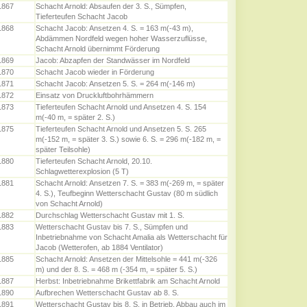
1867
Schacht Arnold: Absaufen der 3. S., Sümpfen,
Tieferteufen Schacht Jacob
1868
Schacht Jacob: Ansetzen 4. S. = 163 m(-43 m),
Abdämmen Nordfeld wegen hoher Wasserzuflüsse,
Schacht Arnold übernimmt Förderung
1869
Jacob: Abzapfen der Standwässer im Nordfeld
1870
Schacht Jacob wieder in Förderung
1871
Schacht Jacob: Ansetzen 5. S. = 264 m(-146 m)
1872
Einsatz von Druckluftbohrhämmern
1873
Tieferteufen Schacht Arnold und Ansetzen 4. S. 154
m(-40 m, = später 2. S.)
1875
Tieferteufen Schacht Arnold und Ansetzen 5. S. 265
m(-152 m, = später 3. S.) sowie 6. S. = 296 m(-182 m, =
später Teilsohle)
1880
Tieferteufen Schacht Arnold, 20.10.
Schlagwetterexplosion (5 T)
1881
Schacht Arnold: Ansetzen 7. S. = 383 m(-269 m, = später
4. S.), Teufbeginn Wetterschacht Gustav (80 m südlich
von Schacht Arnold)
1882
Durchschlag Wetterschacht Gustav mit 1. S.
1883
Wetterschacht Gustav bis 7. S., Sümpfen und
Inbetriebnahme von Schacht Amalia als Wetterschacht für
Jacob (Wetterofen, ab 1884 Ventilator)
1885
Schacht Arnold: Ansetzen der Mittelsohle = 441 m(-326
m) und der 8. S. = 468 m (-354 m, = später 5. S.)
1887
Herbst: Inbetriebnahme Brikettfabrik am Schacht Arnold
1890
Aufbrechen Wetterschacht Gustav ab 8. S.
1891
Wetterschacht Gustav bis 8. S. in Betrieb, Abbau auch im