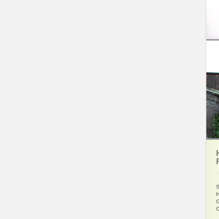
S
H
G
O