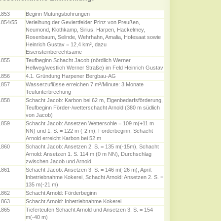
1853
Beginn Mutungsbohrungen
1854/55
Verleihung der Geviertfelder Prinz von Preußen,
Neumond, Klothkamp, Sirius, Harpen, Hackelmey,
Rosenbaum, Selinde, Wehrhahn, Amalia, Hofesaat sowie
Heinrich Gustav = 12,4 km², dazu
Eisensteinberechtsame
1855
Teufbeginn Schacht Jacob (nördlich Werner
Hellweg/westlich Werner Straße) im Feld Heinrich Gustav
1856
4.1. Gründung Harpener Bergbau-AG
1857
Wasserzuflüsse erreichen 7 m²/Minute: 3 Monate
Teufunterbrechung
1858
Schacht Jacob: Karbon bei 62 m, Eigenbedarfsförderung,
Teufbeginn Förder-/wetterschacht Arnold (380 m südlich
von Jacob)
1859
Schacht Jacob: Ansetzen Wettersohle = 109 m(+11 m
NN) und 1. S. = 122 m (-2 m), Förderbeginn, Schacht
Arnold erreicht Karbon bei 52 m
1860
Schacht Jacob: Ansetzen 2. S. = 135 m(-15m), Schacht
Arnold: Ansetzen 1. S. 114 m (0 m NN), Durchschlag
zwischen Jacob und Arnold
1861
Schacht Jacob: Ansetzen 3. S. = 146 m(-26 m), April:
Inbetriebnahme Kokerei, Schacht Arnold: Ansetzen 2. S. =
135 m(-21 m)
1862
Schacht Arnold: Förderbeginn
1863
Schacht Arnold: Inbetriebnahme Kokerei
1865
Tieferteufen Schacht Arnold und Ansetzen 3. S. = 154
m(-40 m)