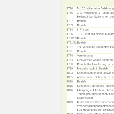
1716
5./15.3. allgemeine Belehnung
1736
3.10. Verleihung (1 Fundgrub
Hellenbänker Stollens von d
1737
Betrieb
1739
Betrieb
1754
in Fristen
1755
19.2. „erst seit einigen Monat
1758/59
Betrieb
1761/62
Betrieb
1767
4.9. Verleihung Längenfeld Er
1771
Betrieb
1774
Vermessung
1784
Ortsvortrieb wegen Anfahren 
1786
Betrieb, Kohlenlieferung an di
1799
Mergelschacht in Betrieb
1803
Schächte Anton und Ludwig in
1805
Abbau an den Schächten Fric
1810
Betrieb
1815
Schächte Conrad und Adolphin
1816
Übergang auf Tiefbau (älteste
Teufbeginn Kunstschacht Carl
Stollensohle)
1819
Kunstschacht Carl: Inbetrie
Wasserhaltungsdampfmaschin
Fuß Hebung bis zur Stollenso