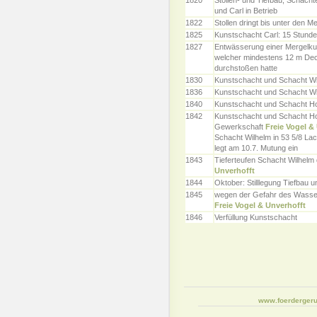
1820
Stollen- und Tiefbau, Schächt
und Carl in Betrieb
1822
Stollen dringt bis unter den M
1825
Kunstschacht Carl: 15 Stunde
1827
Entwässerung einer Mergelku
welcher mindestens 12 m Deck
durchstoßen hatte
1830
Kunstschacht und Schacht Wil
1836
Kunstschacht und Schacht Wil
1840
Kunstschacht und Schacht Hof
1842
Kunstschacht und Schacht Hof
Gewerkschaft
Freie Vogel &
Schacht Wilhelm in 53 5/8 Lac
legt am 10.7. Mutung ein
1843
Tieferteufen Schacht Wilhelm
Unverhofft
1844
Oktober: Stilllegung Tiefbau u
1845
wegen der Gefahr des Wasse
Freie Vogel & Unverhofft
1846
Verfüllung Kunstschacht
www.foerdergeru