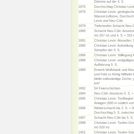
Dämme auf der 4. S.
1875
Durchschlag Christian Levi
1876
Christian Levin: geologisc
Wasserzuflüsse, Durchschl
Levin und Neu-Cöln
1879
Tieferteufen Schacht Neu-
1880
Schacht Neu-Cöln: Ansetz
m(-257 m) und 4. S. = 333 
1881
Christian Levin: Absaufen, 
1885
Christian Levin: Aufstellu
Sümpfen der 4. S.
1886
Christian Levin: Stilllegung
1888
Christian Levin: endgültig
Auffahrung 5. S.
1889
Erwerb Wolfsbank und Neu-
und Feld zu König Wilhelm
bleibt selbständige Zeche,
km²
1892
54 Feierschichten
1894
Neu-Cöln: Ansetzen 5. S. 
1895
Christian Levin: Teufbeginn
Anlagen (600 m südlich von
1896
Wetterschacht bis 2. S. = 2
Durchschlag 5. S. zwischen
1897
Schacht Neu-Cöln bis 5. S.
1898
Christian Levin: Teufen Ge
m(-520 m)
1901
Christian Levin: Teufen Ge