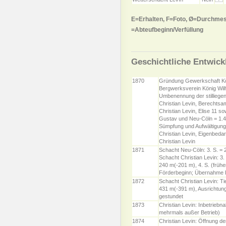
E=Erhalten, F=Foto, Ø=Durchmes
=Abteufbeginn/Verfüllung
Geschichtliche Entwick
1870
Gründung Gewerkschaft Kö
Bergwerksverein König Wil
Umbenennung der stillieg
Christian Levin, Berechtsam
Christian Levin, Elise 11 sow
Gustav und Neu-Cöln = 1.4
Sümpfung und Aufwältigung
Christian Levin, Eigenbeda
Christian Levin
1871
Schacht Neu-Cöln: 3. S. = 
Schacht Christian Levin: 3.
240 m(-201 m), 4. S. (frühe
Förderbeginn; Übernahme F
1872
Schacht Christian Levin: Ti
431 m(-391 m), Ausrichtung
gestundet
1873
Christian Levin: Inbetrieb
mehrmals außer Betrieb)
1874
Christian Levin: Öffnung de