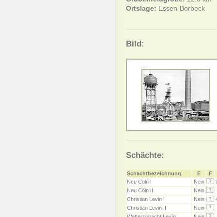
Ortslage:
Essen-Borbeck
Bild:
Schächte:
Schachtbezeichnung
E
F
Neu Cöln I
Nein
Neu Cöln II
Nein
Christian Levin I
Nein
Christian Levin II
Nein
Wetterschacht Levín
Nein