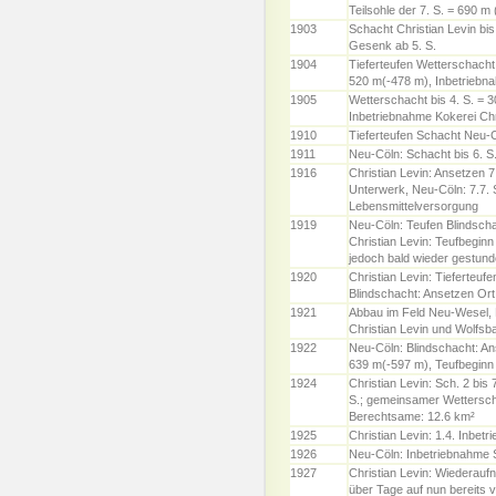
Teilsohle der 7. S. = 690 m
1903
Schacht Christian Levin bis
Gesenk ab 5. S.
1904
Tieferteufen Wetterschacht
520 m(-478 m), Inbetriebn
1905
Wetterschacht bis 4. S. = 
Inbetriebnahme Kokerei Chr
1910
Tieferteufen Schacht Neu-
1911
Neu-Cöln: Schacht bis 6. S.
1916
Christian Levin: Ansetzen 7
Unterwerk, Neu-Cöln: 7.7.
Lebensmittelversorgung
1919
Neu-Cöln: Teufen Blindscha
Christian Levin: Teufbeginn
jedoch bald wieder gestund
1920
Christian Levin: Tieferteuf
Blindschacht: Ansetzen Ort
1921
Abbau im Feld Neu-Wesel, 
Christian Levin und Wolfsb
1922
Neu-Cöln: Blindschacht: Ans
639 m(-597 m), Teufbeginn 
1924
Christian Levin: Sch. 2 bis 
S.; gemeinsamer Wetterscha
Berechtsame: 12.6 km²
1925
Christian Levin: 1.4. Inbetr
1926
Neu-Cöln: Inbetriebnahme 
1927
Christian Levin: Wiederauf
über Tage auf nun bereits