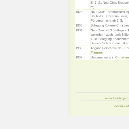
S.-7. S., Neu-Cöln: Blindsc
m)
1928
Neu-Cöln: Fördereinstellun
Baufeld zu Christian Levin, 
Förderschacht ab 6. S.
1930
Stillegung Kokerei Christian
1931
Neu-Cöln: 26.3. Stilllegun
weiterhin - auch nach Stilll
1.10. Stillegung Zechenbet
Betrieb, Sch. 2 zunächst ab
1936
Abgabe Feldesteil (Neu-Cö
Magnus
1937
Umbenennung in
Christian
www.foerdergeru
©2004-20