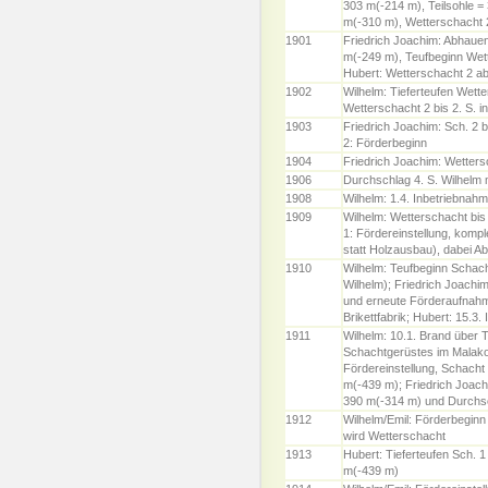
303 m(-214 m), Teilsohle =
m(-310 m), Wetterschacht 2
1901
Friedrich Joachim: Abhauen
m(-249 m), Teufbeginn Wett
Hubert: Wetterschacht 2 ab 
1902
Wilhelm: Tieferteufen Wett
Wetterschacht 2 bis 2. S. in
1903
Friedrich Joachim: Sch. 2 b
2: Förderbeginn
1904
Friedrich Joachim: Wetters
1906
Durchschlag 4. S. Wilhelm m
1908
Wilhelm: 1.4. Inbetriebnahm
1909
Wilhelm: Wetterschacht bis 
1: Fördereinstellung, kom
statt Holzausbau), dabei A
1910
Wilhelm: Teufbeginn Schac
Wilhelm); Friedrich Joachim:
und erneute Förderaufnahm
Brikettfabrik; Hubert: 15.3.
1911
Wilhelm: 10.1. Brand über 
Schachtgerüstes im Malak
Fördereinstellung, Schacht 
m(-439 m); Friedrich Joachi
390 m(-314 m) und Durchsch
1912
Wilhelm/Emil: Förderbeginn
wird Wetterschacht
1913
Hubert: Tieferteufen Sch. 1
m(-439 m)