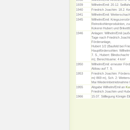
1939
Wilhelm/Emil: 20.12. Seilfah
1940
Friedrich Joachim: 18.2. K
1941
Wilhelm/Emil: Wetterschacht
1945
Wilhelm/Emil: Kriegszerstör
Reinstkohlenproduktion, zu
Kokerei Hubert und Brikettf
1946
Anlagen: Wilhelm/Emil (auß
Tage nach Friedrich Joachi
Förderanlage,
Hubert 1/2 (Baufeld bei Fri
Hauptfördersohlen: Wilhelm/
7. S., Hubert: Blindschacht 
m); Berechtsame: 4 km²
1950
Wilhelm/Emil: erneuter För
Abbau auf 7. S.
1953
Friedrich Joachim: Förders
m(-869 m), Sch. 2: Wetter
Mai Wiederinbetriebnahme B
1955
Abgabe Wilhelm/Emil an
Ka
Friedrich Joachim und Hube
1966
15.07. Stilllegung Königin E