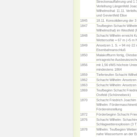
Streckenauffahrung und 1 3
Verleihung Längenfeld Joa
Wilhelmsthal: 11.11. Verlei
und Geviertfeld Elise
1845
18.11. Konsolidierung der 3
1847
Teufbeginn Schacht Wilhelm
Wilhelmsthal) im Westfeld (F
1848
Schacht Wilhelm erreicht K
Wettersohle = 67 m (+5 m 
1849
Ansetzen 1. S. = 94 m(-22 
Eisenbahnanschluß
1850
Malakoffturm fertig, Oktobe
ertragreiche Ausbeutezech
1856
mit 1,56 t/MS höchste Unter
mindestens 1864
1859
Tieferteufen Schacht Wilhe
1862
Schacht Wilhelm: Ansetzen 
1863
Schacht Wilhelm: Ansetzen 
1869
Teufbeginn Schacht Friedri
Ostfeld (Schönnebeck)
1870
Schacht Friedrich Joachim 
Wilhelm: Fördermaschinen
Fördereinstellung
1872
Förderbeginn Schacht Frie
1876
Schacht Wilhelm: Schachtre
Schlagwetterexplosion (3 T
1878
Wilhelm: Teufbeginn Wetter
nahe Wasserturm an der Er