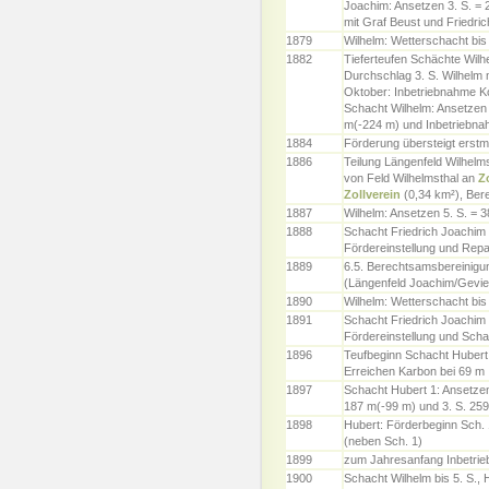
Joachim: Ansetzen 3. S. = 
mit Graf Beust und Friedric
1879
Wilhelm: Wetterschacht bis
1882
Tieferteufen Schächte Wilh
Durchschlag 3. S. Wilhelm m
Oktober: Inbetriebnahme K
Schacht Wilhelm: Ansetzen T
m(-224 m) und Inbetriebna
1884
Förderung übersteigt erstm
1886
Teilung Längenfeld Wilhelms
von Feld Wilhelmsthal an
Z
Zollverein
(0,34 km²), Ber
1887
Wilhelm: Ansetzen 5. S. = 
1888
Schacht Friedrich Joachi
Fördereinstellung und Repa
1889
6.5. Berechtsamsbereinigu
(Längenfeld Joachim/Gevie
1890
Wilhelm: Wetterschacht bis
1891
Schacht Friedrich Joachim
Fördereinstellung und Scha
1896
Teufbeginn Schacht Hubert 1
Erreichen Karbon bei 69 m
1897
Schacht Hubert 1: Ansetzen 
187 m(-99 m) und 3. S. 25
1898
Hubert: Förderbeginn Sch. 
(neben Sch. 1)
1899
zum Jahresanfang Inbetri
1900
Schacht Wilhelm bis 5. S., 