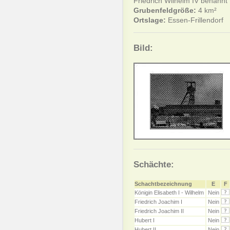
Friedrich Wilhelm IV benannt
Grubenfeldgröße:
4 km²
Ortslage:
Essen-Frillendorf
Bild:
Schächte:
Schachtbezeichnung
E
F
Königin Elisabeth I - Wilhelm
Nein
Friedrich Joachim I
Nein
Friedrich Joachim II
Nein
Hubert I
Nein
Hubert II
Nein