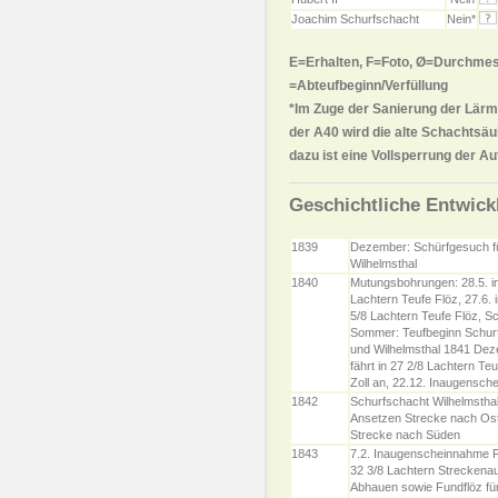
Joachim Schurfschacht
Nein*
E=Erhalten, F=Foto, Ø=Durchmes
=Abteufbeginn/Verfüllung
*Im Zuge der Sanierung der Lä
der A40 wird die alte Schachtsäu
dazu ist eine Vollsperrung der A
Geschichtliche Entwick
1839
Dezember: Schürfgesuch f
Wilhelmsthal
1840
Mutungsbohrungen: 28.5. i
Lachtern Teufe Flöz, 27.6. 
5/8 Lachtern Teufe Flöz, S
Sommer: Teufbeginn Schurf
und Wilhelmsthal 1841 De
fährt in 27 2/8 Lachtern Te
Zoll an, 22.12. Inaugensc
1842
Schurfschacht Wilhelmsthal
Ansetzen Strecke nach Ost
Strecke nach Süden
1843
7.2. Inaugenscheinnahme Fu
32 3/8 Lachtern Streckena
Abhauen sowie Fundflöz für