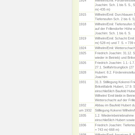
1914
Wilhelm/Emil: Fördereinstel
Joachim: Sch. 1 bis 5. S., 
m(-435 m)
1915
Wilhelm/Emil: Durchbauen 
Tieferteufen Sch. 2 bis 6. S
1918
Wilhelm/Emil: Tieferteufen
auf der Frillendorfer Höhe 
Joachim: Sch. 1 bis 6. S.
1919
Wilhelm/Emil: Schacht Emil:
m(-528 m) und 7. S. = 739 
1924
Wilhelm/Emil: Wetterschacht
1925
Friedrich Joachim: 31.12. S
wieder in Betrieb) und Brike
1926
Friedrich Joachim: 1.1.-1.7
27.1. Seilfahrtsunglück (27
1928
Hubert: 8.2. Fördereinstellu
Joachim
1931
31.3. Stilllegung Kokerei F
Brikettfabrik Hubert, 17.9. 
einschließlich Baufeld Hube
Wilhelm/ Emil bleibt in Betr
Wetterschacht auf der Fril
1932
Abbau im Baufeld Hubert du
um 1932
Stilllegung Kokerei Wilhelm/
1935
1.2. Wiederinbetriebnahme 
einschließlich Hubert sowi
1936
Friedrich Joachim: Tieferte
= 743 m(-668 m)
1938
Wilhelm/Emil: Ansetzen 8. 