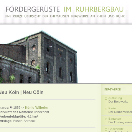
Neu Köln | Neu Cöln
Auflistung
Der Bergwerke
tatus:
1859 ->
König Wilhelm
Karte
erkunft des Namens:
unbekannt
Der Grubenfelder
rubenfeldgröße:
4,1 km²
Bauarten
rtslage
: Essen-Borbeck
Der Fördergerüst
Geschichte