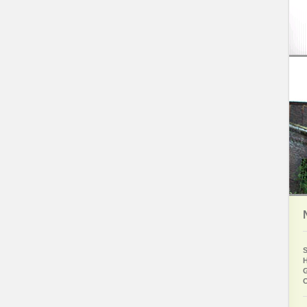
S
H
G
O