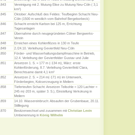
1843
Vereinigung mit 2. Mutung Elise zu Mutung Neu-Cöln ( 3,1
km²)
1845
Oktober: Aufschluß des Feldes: Teufbeginn Schacht Neu-
Cöln (1500 m westlich vom Bahnhof Bergeborbeck)
1846
Schacht erreicht Karbon bei 125 m, Errichtung
Tagesanlagen
1847
Übernahme durch neugegründeten Cölner Bergwerks-
Verein
1848
Erreichen eines Kohlenflözes in 130 m Teufe
1849
2./24.10. Verleihung Geviertfeld Neu-Cöln
1850
Förder- und Wasserhaltungsdampfmaschine in Betrieb,
12.4. Verleihung der Geviertfelder Gustav und Julie
1851
Ansetzen 1. S. = 177 m (-134 m), März: erste
Kohlenförderung, 8.7. Verleihung Geviertfeld Clara,
Berechtsame damit 4,1 km²
1852
Ansetzen 2. S. = 214 m(-171 m) im Unterwerk,
Förderbeginn, Kokserzeugung in Meilern
1858
Tieferteufen Schacht: Ansetzen Teilsohle = 120 Lachter =
245 m(-203 m, später 3. S.), Einstellung Verkokung in
Meilern
1859
14.10. Wassereinbruch: Absaufen der Grubenbaue, 20.11.
Stilllegung
1870
Besitzerwechsel und zusammen mit
Christian Levin
Umbenennung in
König Wilhelm