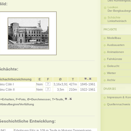
Des Ruhrbergba
Bild:
Lexikon
Der Bergbaubegri
Schächte
Linksrheinisch
Modellbau
Ausbauarten
Animationen
Fahrkünste
Geleucht
Schächte:
Wetter
Schachtbezeichnung
E
F
Ø
T
-
Archiv
Neu Cöln I
Nein
3,16x3,91
427m
1845-1961
Neu Cöln II
Nein
3,5m
210m
1922-1961
Impressum & Kon
=Erhalten, F=Foto, Ø=Durchmesser, T=Teufe,
-
Abteufbeginn/Verfüllung
Quellennachweis
Geschichtliche Entwicklung:
1841
Erbohrung Flöz in 109 m Teufe in Mutung Donnerkamp