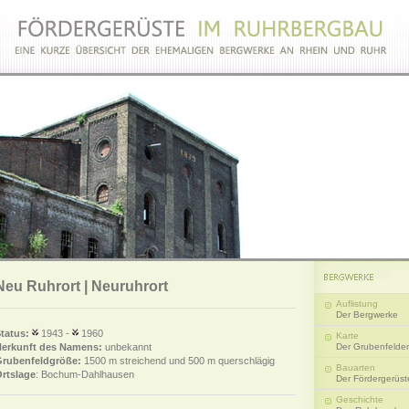
Neu Ruhrort | Neuruhrort
Auflistung
Der Bergwerke
tatus:
1943 -
1960
Karte
erkunft des Namens:
unbekannt
Der Grubenfelder
rubenfeldgröße:
1500 m streichend und 500 m querschlägig
Bauarten
rtslage
: Bochum-Dahlhausen
Der Fördergerüst
Geschichte