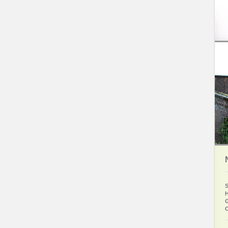
S
H
G
O