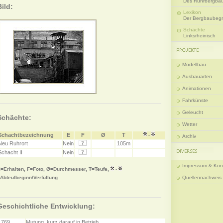
Des Ruhrbergba
Bild:
Lexikon
Der Bergbaubegri
Schächte
Linksrheinisch
Modellbau
Ausbauarten
Animationen
Fahrkünste
Geleucht
Schächte:
Wetter
Schachtbezeichnung
E
F
Ø
T
-
Archiv
Neu Ruhrort
Nein
105m
Schacht II
Nein
Impressum & Kon
=Erhalten, F=Foto, Ø=Durchmesser, T=Teufe,
-
Abteufbeginn/Verfüllung
Quellennachweis
Geschichtliche Entwicklung:
1769
Mutung, kurz darauf in Betrieb