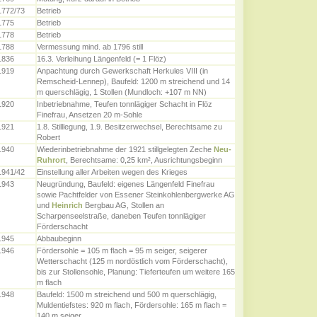
1772/73
Betrieb
1775
Betrieb
1778
Betrieb
1788
Vermessung mind. ab 1796 still
1836
16.3. Verleihung Längenfeld (= 1 Flöz)
1919
Anpachtung durch Gewerkschaft Herkules VIII (in
Remscheid-Lennep), Baufeld: 1200 m streichend und 14
m querschlägig, 1 Stollen (Mundloch: +107 m NN)
1920
Inbetriebnahme, Teufen tonnlägiger Schacht in Flöz
Finefrau, Ansetzen 20 m-Sohle
1921
1.8. Stilllegung, 1.9. Besitzerwechsel, Berechtsame zu
Robert
1940
Wiederinbetriebnahme der 1921 stillgelegten Zeche
Neu-
Ruhrort
, Berechtsame: 0,25 km², Ausrichtungsbeginn
1941/42
Einstellung aller Arbeiten wegen des Krieges
1943
Neugründung, Baufeld: eigenes Längenfeld Finefrau
sowie Pachtfelder von Essener Steinkohlenbergwerke AG
und
Heinrich
Bergbau AG, Stollen an
Scharpenseelstraße, daneben Teufen tonnlägiger
Förderschacht
1945
Abbaubeginn
1946
Fördersohle = 105 m flach = 95 m seiger, seigerer
Wetterschacht (125 m nordöstlich vom Förderschacht),
bis zur Stollensohle, Planung: Tieferteufen um weitere 165
m flach
1948
Baufeld: 1500 m streichend und 500 m querschlägig,
Muldentiefstes: 920 m flach, Fördersohle: 165 m flach =
140 m seiger