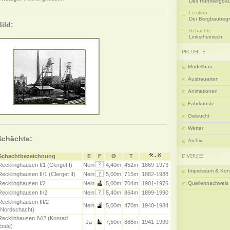
Des Ruhrbergba
Lexikon
Der Bergbaubegri
Bild:
Schächte
Linksrheinisch
Modellbau
Ausbauarten
Animationen
Fahrkünste
Geleucht
Wetter
Schächte:
Archiv
Schachtbezeichnung
E
F
Ø
T
-
Recklinghausen I/1 (Clerget I)
Nein
4,40m
452m
1869-1973
Impressum & Kon
Recklinghausen II/1 (Clerget II)
Nein
5,00m
715m
1882-1988
Recklinghausen I/2
Nein
5,00m
704m
1901-1976
Quellennachweis
Recklinghausen II/2
Nein
5,40m
864m
1899-1990
Recklinghausen III/2
Nein
5,00m
470m
1940-1984
(Nordschacht)
Recklinhausen IV/2 (Konrad
Ja
7,50m
888m
1941-1990
Ende)