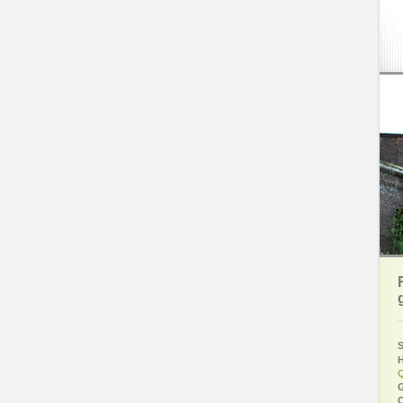
S
H
Q
G
O