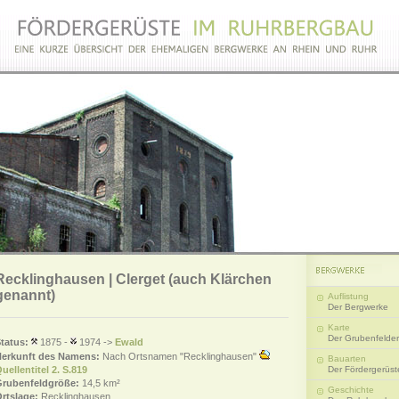
Recklinghausen | Clerget (auch Klärchen
genannt)
Auflistung
Der Bergwerke
Karte
Der Grubenfelder
tatus:
1875 -
1974 ->
Ewald
erkunft des Namens:
Nach Ortsnamen "Recklinghausen"
Bauarten
uellentitel 2. S.819
Der Fördergerüst
rubenfeldgröße:
14,5 km²
Geschichte
rtslage:
Recklinghausen