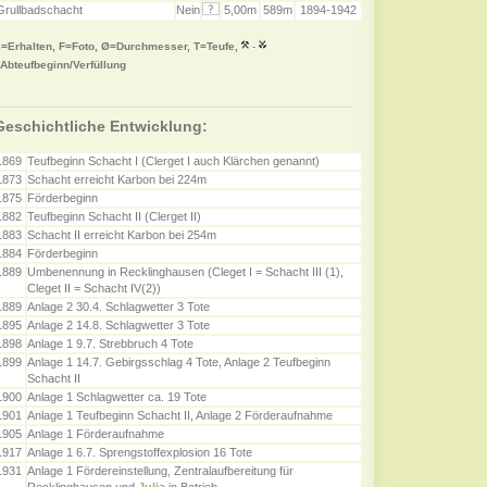
Grullbadschacht
Nein
5,00m
589m
1894-1942
=Erhalten, F=Foto, Ø=Durchmesser, T=Teufe,
-
Abteufbeginn/Verfüllung
Geschichtliche Entwicklung:
1869
Teufbeginn Schacht I (Clerget I auch Klärchen genannt)
1873
Schacht erreicht Karbon bei 224m
1875
Förderbeginn
1882
Teufbeginn Schacht II (Clerget II)
1883
Schacht II erreicht Karbon bei 254m
1884
Förderbeginn
1889
Umbenennung in Recklinghausen (Cleget I = Schacht III (1),
Cleget II = Schacht IV(2))
1889
Anlage 2 30.4. Schlagwetter 3 Tote
1895
Anlage 2 14.8. Schlagwetter 3 Tote
1898
Anlage 1 9.7. Strebbruch 4 Tote
1899
Anlage 1 14.7. Gebirgsschlag 4 Tote, Anlage 2 Teufbeginn
Schacht II
1900
Anlage 1 Schlagwetter ca. 19 Tote
1901
Anlage 1 Teufbeginn Schacht II, Anlage 2 Förderaufnahme
1905
Anlage 1 Förderaufnahme
1917
Anlage 1 6.7. Sprengstoffexplosion 16 Tote
1931
Anlage 1 Fördereinstellung, Zentralaufbereitung für