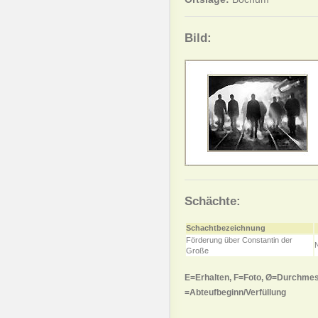
Bild:
Schächte:
Schachtbezeichnung
Förderung über Constantin der
Große
E=Erhalten, F=Foto, Ø=Durchmes
=Abteufbeginn/Verfüllung