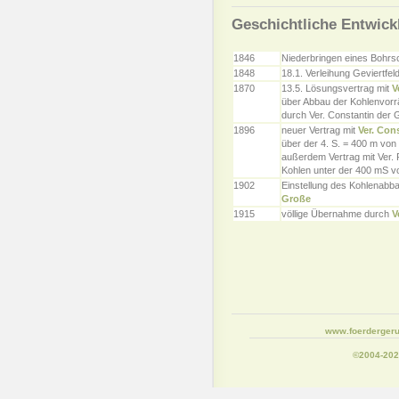
Geschichtliche Entwick
1846
Niederbringen eines Bohrs
1848
18.1. Verleihung Geviertfel
1870
13.5. Lösungsvertrag mit
V
über Abbau der Kohlenvorr
durch Ver. Constantin der
1896
neuer Vertrag mit
Ver. Con
über der 4. S. = 400 m von
außerdem Vertrag mit Ver. 
Kohlen unter der 400 mS v
1902
Einstellung des Kohlenabb
Große
1915
völlige Übernahme durch
V
www.foerdergeru
©2004-20