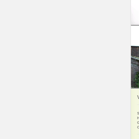
S
H
G
O