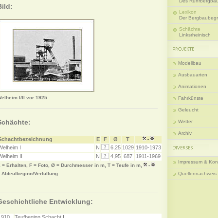
Des Ruhrbergba
Bild:
Lexikon
Der Bergbaubegri
Schächte
Linksrheinisch
Modellbau
Ausbauarten
Animationen
elheim I/II vor 1925
Fahrkünste
Geleucht
Schächte:
Wetter
Archiv
Schachtbezeichnung
E
F
Ø
T
-
Welheim I
N
6,25
1029
1910-1973
Welheim II
N
4,95
687
1911-1969
Impressum & Kon
 = Erhalten, F = Foto, Ø = Durchmesser in m, T = Teufe in m,
-
 Abteufbeginn/Verfüllung
Quellennachweis
Geschichtliche Entwicklung:
1910
Teufbeginn Schacht I