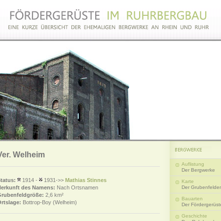
Ver. Welheim
Auflistung
Der Bergwerke
tatus:
1914 -
1931->>
Mathias Stinnes
Karte
erkunft des Namens:
Nach Ortsnamen
Der Grubenfelder
rubenfeldgröße:
2,6 km²
Bauarten
rtslage:
Bottrop-Boy (Welheim)
Der Fördergerüst
Geschichte