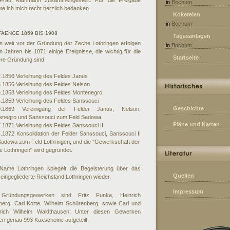
Frau Rathmann zusammengestellt. Für die Freigabe
in
Bochum
e ich mich recht herzlich bedanken.
Kokereien
in
Bochum
FAENGE 1859 BIS 1908
Tagesanlagen
n weit vor der Gründung der Zeche Lothringen erfolgen
in
Bochum
n Jahren bis 1871 einige Ereignisse, die wichtig für die
Startseite
ere Gründung sind:
.1856 Verleihung des Feldes Janus
.1856 Verleihung des Feldes Nelson
8.1858 Verleihung des Feldes Montenegro
.1859 Verleihung des Feldes Sanssouci
Geschichte
0.1869 Vereinigung der Felder Janus, Nelson,
enegro und Sanssouci zum Feld Sadowa.
Pläne und Karten
.1871 Verleihung des Feldes Sanssouci II
.1872 Konsolidation der Felder Sanssouci, Sanssouci II
Sadowa zum Feld Lothringen, und die "Gewerkschaft der
 Lothringen" wird gegründet.
Name Lothringen spiegelt die Begeisterung über das
Quellen
eingegliederte Reichsland Lothringen wieder.
Impressum
Gründungsgewerken sind Fritz Funke, Heinrich
berg, Carl Korte, Wilhelm Schürenberg, sowie Carl und
drich Wilhelm Waldthausen. Unter diesen Gewerken
n genau 993 Kuxscheine aufgeteilt.