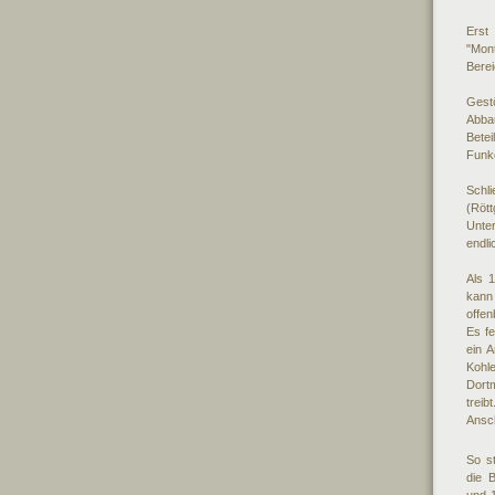
Erst
"Mon
Berei
Gest
Abba
Betei
Funke
Schl
(Röt
Unte
endli
Als 
kann
offen
Es f
ein 
Kohl
Dortm
trei
Ansc
So s
die B