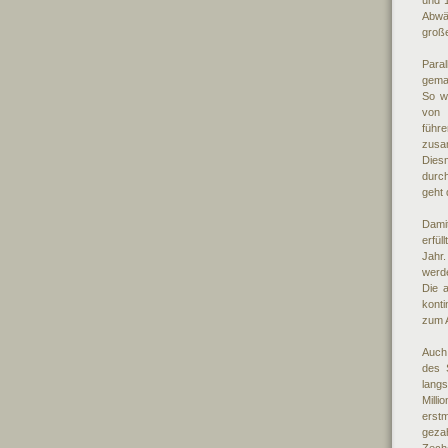
und 1
Abwä
große
Para
gemac
So w
von 
führe
zusa
Dies
durc
geht 
Damit
erfül
Jahr
werd
Die 
konti
zum A
Auch 
des 
lang
Mill
erst
gezah