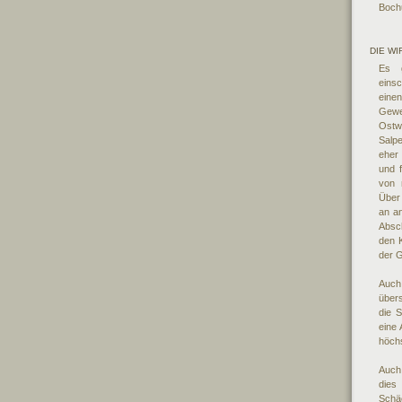
Boch
DIE WI
Es g
eins
eine
Gew
Ostw
Salp
eher 
und 
von n
Über
an an
Absc
den K
der G
Auch
übers
die 
eine 
höchs
Auch
dies
Schä