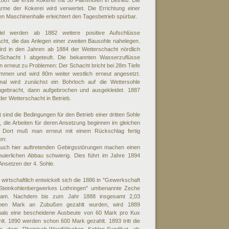
887 die erste Kokerei mit 50 Flammöfen in Betrieb. Die
rme der Kokerei wird verwertet. Die Errichtung einer
n Maschinenhalle erleichtert den Tagesbetrieb spürbar.
llel werden ab 1882 weitere positive Aufschlüsse
ht, die das Anlegen einer zweiten Bausohle nahelegen.
ird in den Jahren ab 1884 der Wetterschacht nördlich
Schacht I abgeteuft. Die bekannten Wasserzuflüsse
n erneut zu Problemen: Der Schacht bricht bei 28m Tiefe
mmen und wird 80m weiter westlich erneut angesetzt.
mal wird zunächst ein Bohrloch auf die Wettersohle
hgebracht, dann aufgebrochen und ausgekleidet. 1887
der Wetterschacht in Betrieb.
 sind die Bedingungen für den Betrieb einer dritten Sohle
lt, die Arbeiten für deren Ansetzung beginnen im gleichen
. Dort muß man erneut mit einem Rückschlag fertig
en:
auch hier auftretenden Gebirgsstörungen machen einen
nuierlichen Abbau schwierig. Dies führt im Jahre 1894
nsetzen der 4. Sohle.
wirtschaftlich entwickelt sich die 1886 in "Gewerkschaft
Steinkohlenbergwerkes Lothringen" umbenannte Zeche
sam. Nachdem bis zum Jahr 1888 insgesamt 2,03
ionen Mark an Zubußen gezahlt wurden, wird 1889
mals eine bescheidene Ausbeute von 60 Mark pro Kux
lt. 1890 werden schon 600 Mark gezahlt. 1893 tritt die