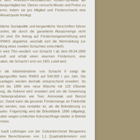
e dem Rheinisch-Westfälischen Kohlen-Syndikat als
ungsmitglied bei. Dieses versucht Absatz und Preise zu
lieren, indem sie pro Mitglied und Förderschacht eine
 Absatzquote festlegt.
ebliche Sozialpolitik und bergamtliche Vorschriften führen
osten, die durch die garantierte Absatzmenge nicht
ckt sind. Ein Antrag auf Fördermengenerhöhung wird
RWKS abgelehnt, weshalb sich die Werksleitung zur
fung eines zweiten Schachtes entschließt.
er wird 75m westlich von Schacht I ab dem 09.04.1895
teuft und erhält einen eisernen Förderturm, eine
ation, die Schacht I erst um 1901 zuteil wird.
h die Inbetriebnahme von Schacht II steigt die
iligungsziffer beim RWKS auf 540.000 t pro Jahr. Die
sanlagen werden deshalb entsprechend erweitert. So
teht bis 1896 eine neue Wäsche mit 125 t/Stunde
tung, die Kokerei wird erweitert und um die Gewinnung
Nebenprodukten wie Teer, Ammoniak und Benzol
nzt. Damit kann die gesamte Fördermenge an Feinkohle
kt werden, was rentabler ist, als die Brikettierung zu
ufen. Folgerichtig wird die Brikettfabrik 1896 stillgelegt,
aber wegen schlechter Koksnachfrage wieder in Betrieb
mmen.
 kauft Lothringen von der Gelsenkirchener Bergwerke
ine Berechtsamen von 1,1 Quadratkilometern und