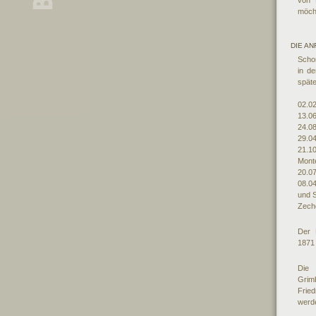
von 
möcht
DIE AN
Scho
in de
spät
02.02
13.06
24.0
29.04
21.1
Mont
20.07
08.04
und 
Zeche
Der 
1871 
Die 
Grim
Frie
werde