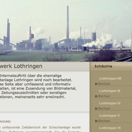
Lothringen I/II
in
Bochum
Lothringen III
in
Bochum
Lothringen IV
in
Bochum
Lothringen V
in
Bochum
AGUNG
e umfassende Zeitübersicht der Schachtanlage wurde
Lothringen VI