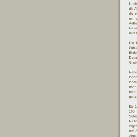
Noch
die A
die 
mit 
Aufb
Gewe
müss
Die 
Sch
för
Damp
Grub
Nebe
logi
länd
noch 
nutz
gera
Bis 1
160m 
Sohl
Rich
erge
nur 2
Abteu