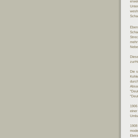
erwe
Unte
wesh
Schac
Eben
Scha
Strec
mehr
Nebe
Dies
zurHe
Die s
Kohle
dur
Absat
"Deu
"Deu
1906
eine
Umbau
1908 
mode
Elek