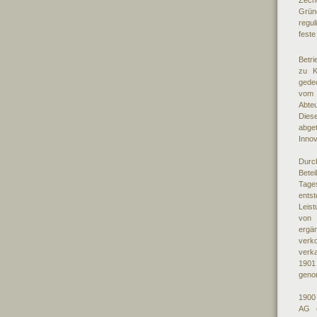
Zech
Gründ
regu
feste
Betri
zu K
gede
vom 
Abteu
Dies
abge
Innov
Durc
Bete
Tage
ents
Leis
von 
ergä
verko
verka
1901 
geno
1900
AG e