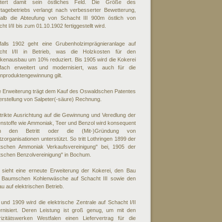
itert damit sein östliches Feld. Die Größe des
rtagebetriebs verlangt nach verbesserter Bewetterung,
alb die Abteufung von Schacht III 900m östlich von
ht I/II bis zum 01.10.1902 fertiggestellt wird.
falls 1902 geht eine Grubenholzimprägnieranlage auf
cht I/II in Betrieb, was die Holzkosten für den
kenausbau um 10% reduziert. Bis 1905 wird die Kokerei
fach erweitert und modernisiert, was auch für die
nproduktengewinnung gilt.
e Erweiterung trägt dem Kauf des Oswaldschen Patentes
rstellung von Salpeter(-säure) Rechnung.
trikte Ausrichtung auf die Gewinnung und Veredlung der
nstoffe wie Ammoniak, Teer und Benzol wird konsequent
ch den Betritt oder die (Mit-)Gründung von
zorganisationen unterstützt. So tritt Lothringen 1899 der
tschen Ammoniak Verkaufsvereinigung" bei, 1905 der
tschen Benzolvereinigung" in Bochum.
 sieht eine erneute Erweiterung der Kokerei, den Bau
r Baumschen Kohlenwäsche auf Schacht III sowie den
 auf elektrischen Betrieb.
und 1909 wird die elektrische Zentrale auf Schacht I/II
rnisiert. Deren Leistung ist groß genug, um mit den
trizitätswerken Westfalen einen Liefervertrag für die