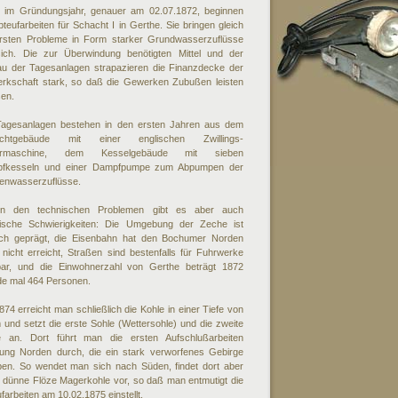
 im Gründungsjahr, genauer am 02.07.1872, beginnen
bteufarbeiten für Schacht I in Gerthe. Sie bringen gleich
ersten Probleme in Form starker Grundwasserzuflüsse
sich. Die zur Überwindung benötigten Mittel und der
au der Tagesanlagen strapazieren die Finanzdecke der
rkschaft stark, so daß die Gewerken Zubußen leisten
en.
Tagesanlagen bestehen in den ersten Jahren aus dem
achtgebäude mit einer englischen Zwillings-
dermaschine, dem Kesselgebäude mit sieben
fkesseln und einer Dampfpumpe zum Abpumpen der
enwasserzuflüsse.
n den technischen Problemen gibt es aber auch
stische Schwierigkeiten: Die Umgebung der Zeche ist
lich geprägt, die Eisenbahn hat den Bochumer Norden
nicht erreicht, Straßen sind bestenfalls für Fuhrwerke
bar, und die Einwohnerzahl von Gerthe beträgt 1872
de mal 464 Personen.
874 erreicht man schließlich die Kohle in einer Tiefe von
und setzt die erste Sohle (Wettersohle) und die zweite
e an. Dort führt man die ersten Aufschlußarbeiten
tung Norden durch, die ein stark verworfenes Gebirge
ben. So wendet man sich nach Süden, findet dort aber
 dünne Flöze Magerkohle vor, so daß man entmutigt die
farbeiten am 10.02.1875 einstellt.