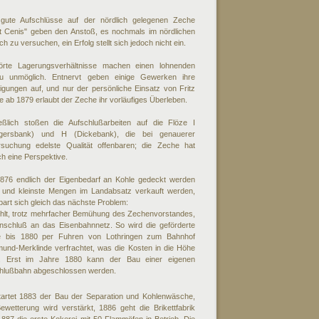
 gute Aufschlüsse auf der nördlich gelegenen Zeche
t Cenis" geben den Anstoß, es nochmals im nördlichen
ch zu versuchen, ein Erfolg stellt sich jedoch nicht ein.
örte Lagerungsverhältnisse machen einen lohnenden
u unmöglich. Entnervt geben einige Gewerken ihre
ligungen auf, und nur der persönliche Einsatz von Fritz
 ab 1879 erlaubt der Zeche ihr vorläufiges Überleben.
ießlich stoßen die Aufschlußarbeiten auf die Flöze I
tgersbank) und H (Dickebank), die bei genauerer
rsuchung edelste Qualität offenbaren; die Zeche hat
ch eine Perspektive.
1876 endlich der Eigenbedarf an Kohle gedeckt werden
 und kleinste Mengen im Landabsatz verkauft werden,
bart sich gleich das nächste Problem:
ehlt, trotz mehrfacher Bemühung des Zechenvorstandes,
Anschluß an das Eisenbahnnetz. So wird die geförderte
e bis 1880 per Fuhren von Lothringen zum Bahnhof
und-Merklinde verfrachtet, was die Kosten in die Höhe
bt. Erst im Jahre 1880 kann der Bau einer eigenen
hlußbahn abgeschlossen werden.
tartet 1883 der Bau der Separation und Kohlenwäsche,
ewetterung wird verstärkt, 1886 geht die Brikettfabrik