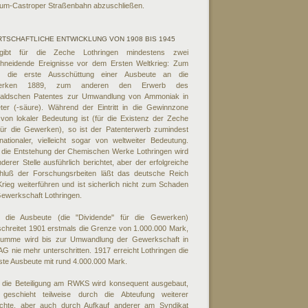
um-Castroper Straßenbahn abzuschließen.
RTSCHAFTLICHE ENTWICKLUNG VON 1908 BIS 1945
ibt für die Zeche Lothringen mindestens zwei
chneidende Ereignisse vor dem Ersten Weltkrieg: Zum
n die erste Ausschüttung einer Ausbeute an die
erken 1889, zum anderen den Erwerb des
aldschen Patentes zur Umwandlung von Ammoniak in
eter (-säure). Während der Eintritt in die Gewinnzone
von lokaler Bedeutung ist (für die Existenz der Zeche
für die Gewerken), so ist der Patenterwerb zumindest
ationaler, vielleicht sogar von weltweiter Bedeutung.
 die Entstehung der Chemischen Werke Lothringen wird
derer Stelle ausführlich berichtet, aber der erfolgreiche
hluß der Forschungsrbeiten läßt das deutsche Reich
rieg weiterführen und ist sicherlich nicht zum Schaden
ewerkschaft Lothringen.
 die Ausbeute (die "Dividende" für die Gewerken)
chreitet 1901 erstmals die Grenze von 1.000.000 Mark,
Summe wird bis zur Umwandlung der Gewerkschaft in
AG nie mehr unterschritten. 1917 erreicht Lothringen die
te Ausbeute mit rund 4.000.000 Mark.
 die Beteiligung am RWKS wird konsequent ausgebaut,
 geschieht teilweise durch die Abteufung weiterer
chte, aber auch durch Aufkauf anderer am Syndikat