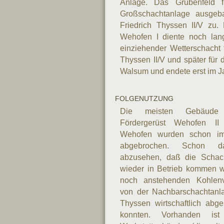
Anlage. Das Grubenfeld f
Großschachtanlage ausgeb
Friedrich Thyssen II/V zu.
Wehofen I diente noch lan
einziehender Wetterschacht f
Thyssen II/V und später für
Walsum und endete erst im J
FOLGENUTZUNG
Die meisten Gebäud
Fördergerüst Wehofen I
Wehofen wurden schon i
abgebrochen. Schon d
abzusehen, daß die Schac
wieder in Betrieb kommen w
noch anstehenden Kohlenv
von der Nachbarschachtanla
Thyssen wirtschaftlich abg
konnten. Vorhanden is