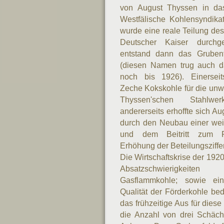
von August Thyssen in da
Westfälische Kohlensyndikat
wurde eine reale Teilung de
Deutscher Kaiser durchge
entstand dann das Gruben
(diesen Namen trug auch 
noch bis 1926). Einerseit
Zeche Kokskohle für die unw
Thyssen'schen Stahlwer
andererseits erhoffte sich A
durch den Neubau einer wei
und dem Beitritt zum 
Erhöhung der Beteilungsziffer
Die Wirtschaftskrise der 1920
Absatzschwierigke
Gasflammkohle; sowie ein
Qualität der Förderkohle be
das frühzeitige Aus für diese 
die Anzahl von drei Schäch