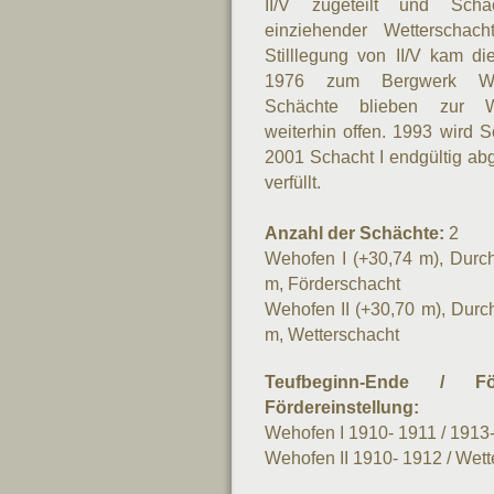
II/V zugeteilt
und Scha
einziehender Wetterschach
Stilllegung von II/V kam di
1976 zum Bergwerk Wa
Schächte blieben zur We
weiterhin offen. 1993 wird S
2001 Schacht I endgültig ab
verfüllt.
Anzahl der Schächte:
2
Wehofen I (+30,74 m), Durc
m, Förderschacht
Wehofen II (+30,70 m), Durc
m, Wetterschacht
Teufbeginn-Ende
/ För
Fördereinstellung:
Wehofen I 1910- 1911 / 1913
Wehofen
II 1910- 1912 / Wet